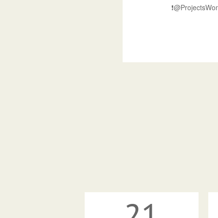
❗️@ProjectsW
21