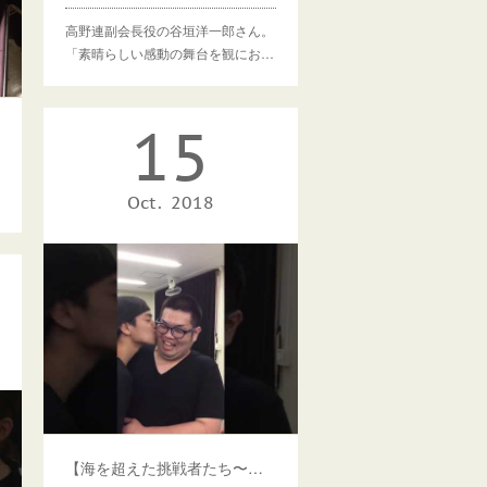
高野連副会長役の谷垣洋一郎さん。
「素晴らしい感動の舞台を観にお…
15
Oct
2018
【海を超えた挑戦者たち〜出演者アピール動画（5）】