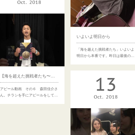
Oct
2018
いよいよ明日から
「海を越えた挑戦者たち」いよいよ
明日から本番です。昨日は最後の…
13
【海を超えた挑戦者たち〜出演者アピール動画（６）】
アピール動画 その６ 森田佳介さ
ん。チラシを手にアピールをして…
Oct
2018