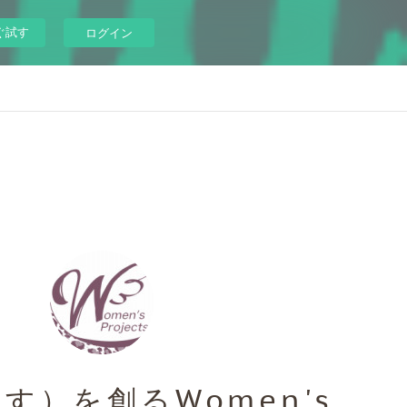
ぐ試す
ログイン
す）を創るWomen's