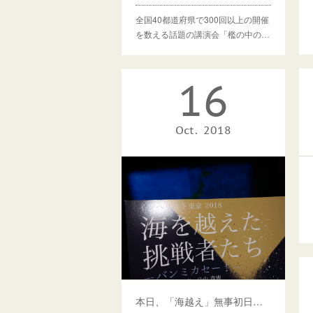
全国40都道府県で300回以上の開催
を数える話題の講演会「檻の中の…
16
Oct
2018
本日、「海越え」無事初日を迎えました！