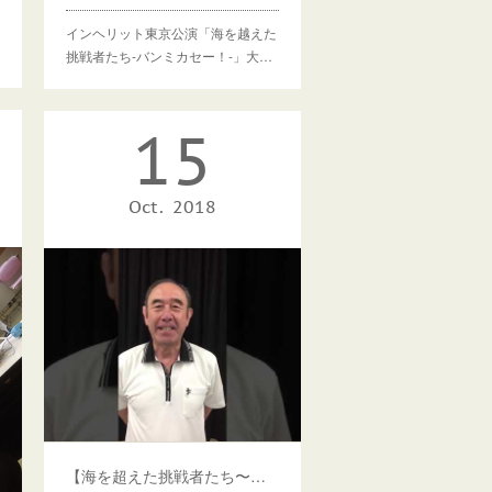
インヘリット東京公演「海を越えた
挑戦者たち-バンミカセー！-」大…
15
Oct
2018
【海を超えた挑戦者たち〜出演者アピール動画（７）】